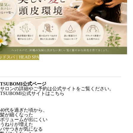
ッドスパ｜HEAD SPA
TSUBOMI公式ページ
サロンの詳細やご予約は公式サイトをご覧ください。
TSUBOMI公式サイトはこちら
40代を過ぎた頃から、
髪が細くなった
ボリュームが出にくい
うねりが増えた
パサつきが気になる