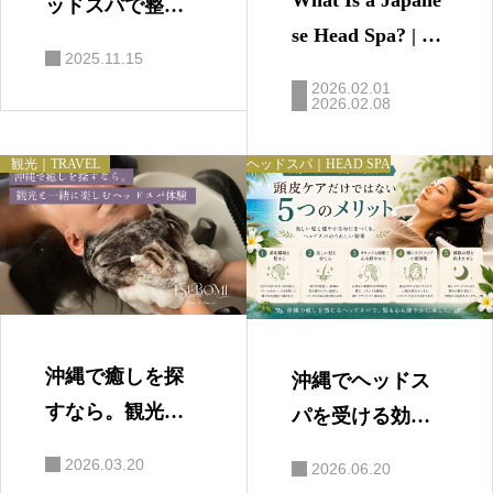
ッドスパで整え
se Head Spa? | Re
るという選択｜
2025.11.15
laxing Scalp Care
結婚式・忘年会
2026.02.01
in Okinawa
2026.02.08
前におすすめの
リラックスケア
観光｜TRAVEL
ヘッドスパ｜HEAD SPA
沖縄で癒しを探
沖縄でヘッドス
すなら。観光と
パを受ける効果
一緒に楽しむヘ
とは？頭皮ケア
2026.03.20
2026.06.20
ッドスパ体験
だけではない5つ