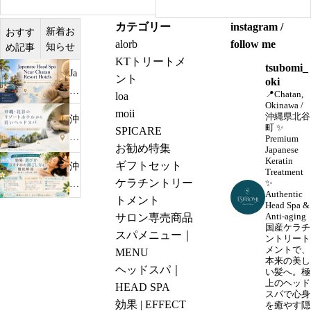
のメリット
カテゴリー
instagram /
新着お
おすす
alorb
follow me
知らせ
め記事
KTトリートメ
tsubomi_
Ja
ント
oki
pa
📍Chatan,
loa
Okinawa /
ne
moii
沖縄県北谷
沖
se
町
✨
SPICARE
縄・
Premium
H
お勧め特集
Japanese
北
ea
Keratin
ギフトセット
沖
谷
Treatment
d
ケラチントリー
✨
縄
の
Authentic
Sp
トメント
で
Head Spa &
リ
a
Anti-aging
サロン専売商品
ヘ
ゾ
国産ケラチ
N
スパメニュー｜
ッ
ントリート
ー
ea
メントで、
MENU
ド
ト
本来の美し
r
ヘッドスパ｜
ス
い髪へ。極
ホ
C
上のヘッド
HEAD SPA
パ
テ
スパで心身
ha
効果 | EFFECT
を
を癒やす隠
ル