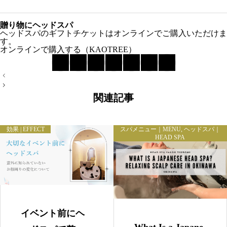
贈り物にヘッドスパ
ヘッドスパのギフトチケットはオンラインでご購入いただけま
す。
オンラインで購入する（KAOTREE）
投
稿
40代から頭皮ケアが重要になる理由
ナ
沖縄は髪と頭皮に負担がかかりやすい環境
関連記事
ビ
ゲ
強い紫外線
ー
高い湿度
シ
効果 | EFFECT
スパメニュー｜MENU
,
ヘッドスパ｜
ョ
冷房による乾燥
HEAD SPA
ン
ヘッドスパで期待できること
エイジング毛にはKTケラチントリートメントも人気
TSUBOMIが選ばれる理由
まとめ
イベント前にヘ
What Is a Japane