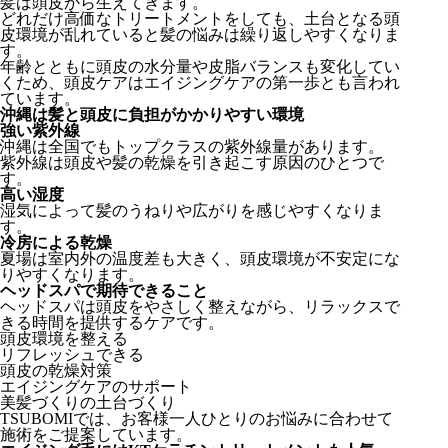
髪は頭皮から生えてきます。
どれだけ高価なトリートメントをしても、土台となる頭
皮環境が乱れていると髪の悩みは繰り返しやすくなりま
す。
年齢とともに頭皮の水分量や皮脂バランスも変化してい
くため、頭皮ケアはエイジングケアの第一歩とも言われ
ています。
沖縄は髪と頭皮に負担がかかりやすい環境
強い紫外線
沖縄は全国でもトップクラスの紫外線量があります。
紫外線は頭皮や髪の乾燥を引き起こす原因のひとつで
す。
高い湿度
湿気によって髪のうねりや広がりを感じやすくなりま
す。
冷房による乾燥
夏場は室内外の温度差も大きく、頭皮環境が不安定にな
りやすくなります。
ヘッドスパで期待できること
ヘッドスパは頭皮をやさしく整えながら、リラックスで
きる時間を提供するケアです。
頭皮環境を整える
リフレッシュできる
頭皮の乾燥対策
エイジングケアのサポート
美髪づくりの土台づくり
TSUBOMIでは、お客様一人ひとりのお悩みに合わせて
施術をご提案しています。