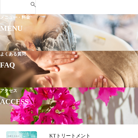
へ
s t
方
e
の
o
を
a
タ
メニュー・料金
T
徹
r
ク
S
MENU
底
c
シ
U
解
h
ー・
B
説
f
車
O
o
で
よくある質問
M
r
の
FAQ
I
:
ア
ク
セ
アクセス
ス
ACCESS
KTトリートメント