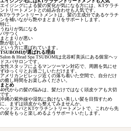
エイジング毛にはKTケラチントリートメントも人気
エイジングによる髪の変化が気になる方には、KTケラチ
ントリートメントとの組み合わせも人気です。
KTケラチントリートメントは、髪の主成分であるケラチ
ンを補いながら艶やまとまりをサポートします。
特に、
うねりが気になる
パサつく
まとまりが悪い
艶が欲しい
という方に選ばれています。
TSUBOMIが選ばれる理由
Salon & Head Spa TSUBOMIは北谷町美浜にある個室ヘッ
ドスパサロンです。
女性スタッフによるマンツーマン対応で、周囲を気にせ
ずゆっくりとお過ごしいただけます。
アメリカンビレッジ近くの落ち着いた空間で、自分だけ
の癒し時間をお楽しみください。
まとめ
40代からの髪の悩みは、髪だけではなく頭皮ケアも大切
です。
沖縄の紫外線や湿気に負けない美しい髪を目指すため
に、まずは頭皮から整えてみませんか。
ヘッドスパとKTケラチントリートメントで、これから先
の髪をもっと楽しめるようサポートいたします。