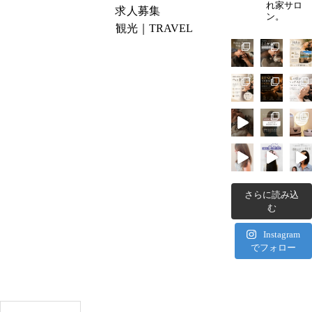
ta
れ家サロ
求人募集
受
か
ン。
n
観光｜TRAVEL
け
ら
Re
る
近
so
な
い
rt
ら？
ヘ
H
効
ッ
ot
果・
ド
els
選
ス
｜
び
パ
Ta
方・
｜
xi
お
T
さらに読み込
&
す
S
む
Dr
す
U
ivi
Instagram
め
B
でフォロー
ng
の
O
A
過
M
cc
ご
I
es
し
S