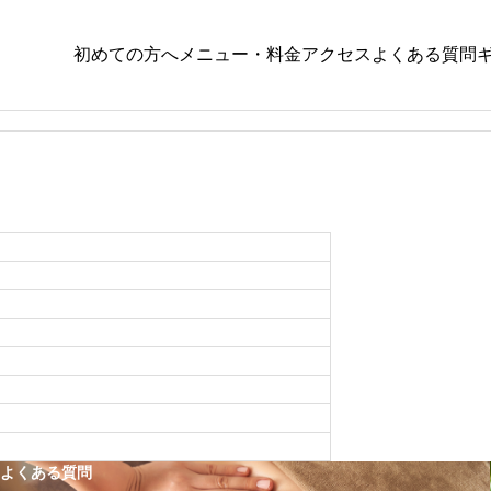
初めての方へ
メニュー・料金
アクセス
よくある質問
A
,
観光｜TRAVEL
ヘッドスパ｜HEAD SPA
,
観光｜TRAVEL
中心としたトリートメントです。頭皮
ラクゼーション効果もあります。
PILATES
、頭皮のクレンジング、血行促進、髪
。これにより、健康で美しい髪が育ち
沖縄でヘッドスパを受けるなら？効果・
トホテルから近いヘッド
いておりますので、お気軽にお越し下
方・おすすめの過ごし方を徹底解説
サンプルテキスト。サンプルテキスト。
へのタクシー・車でのアクセ
スパを受けられます。
す。
ご予定がある場合は当店のスタイリス
ルがある場合は、最初の1〜2ヶ月は2
途料金）
。
ますが、前日までのネット上からのご
よくある質問