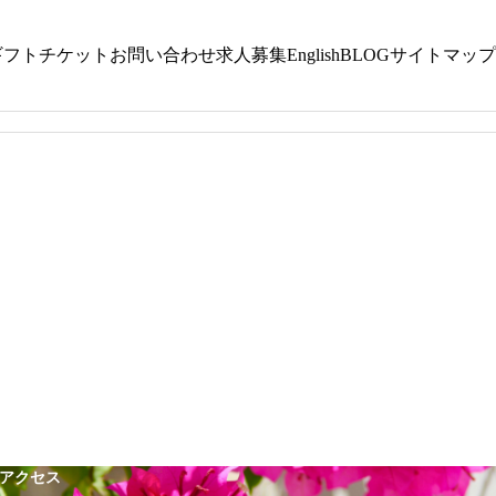
ギフトチケット
お問い合わせ
求人募集
English
BLOG
サイトマップ
ヘッドスパ｜HEAD SPA
ヘッドスパ｜
沖縄でヘ
選び
沖縄でヘッドスパを受ける効果とは？頭皮ケ
べき？違
アだけではない5つのメリット
アクセス