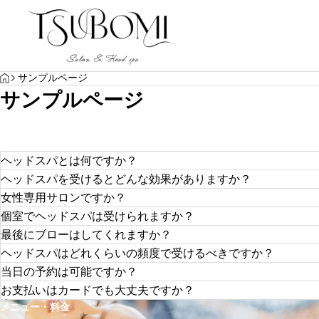
HOME
ヘッドスパ｜HEAD SPA
,
観光｜TRAVEL
ヘッドスパ｜HEAD SP
サンプルページ
サンプルページ
ヘッドスパとは何ですか？
ヘッドスパを受けるとどんな効果がありますか？
ヘッドスパは、頭皮のクレンジング、マッサージ、保湿を
女性専用サロンですか？
の血行を促進し、髪の健康をサポートするだけでなく、リ
YOGA
ヘッドスパの効果は多岐にわたります。主な効果としては
個室でヘッドスパは受けられますか？
質改善、リラクゼーション、ストレス解消などがあります
Japanese Head Spa Near Chatan Resort Hotels｜Ta
いいえ、男性女性関係なくどなたでもご利用頂けます。
最後にブローはしてくれますか？
やすくなります。
沖縄・北谷のリゾー
多くのビジネスマンやOL、主婦のお客様など、ご利用頂
xi & Driving Access to TSUBOMI
当店はすべて完全個室となっております。
ヘッドスパはどれくらいの頻度で受けるべきですか？
サンプルテキスト。サンプルテキスト。
さいませ。
スパ｜TSUBOMI
他のお客様の目を気にする事なく、リラックスしてヘッド
当店では、ドライやブローはお客様にお願いをしておりま
当日の予約は可能ですか？
ス
スタイリング剤やブラシ等はご用意しております。大事な
一般的には月に一度のペースがおすすめです。頭皮トラブ
お支払いはカードでも大丈夫ですか？
ト、スパニストがブローアイロンセットいたします。（別
週間に一度、その後月に一度のペースにするのが理想です
メニュー・料金
もちろん空きがございましたら、ご案内させて頂いており