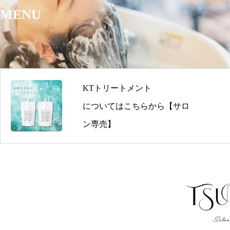
予約をお勧めしております。 PC・携帯サイトから24時
もちろん、可能でございます。お支払い方法は、現金での
もご利用下さい。
MENU
ド、電子マネーでのお支払いも可能です。
当日のご予約はお電話で確認ください（098-923-0464）
KTトリートメント
についてはこちらから【サロ
ン専売】