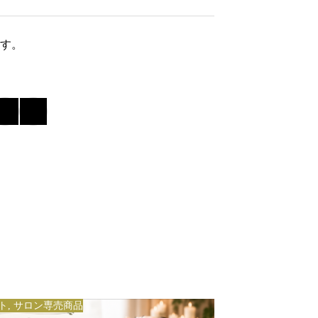
r
c
す。
h
f
o
r
:
ト
,
サロン専売商品