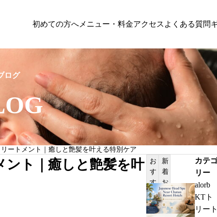
初めての方へ
メニュー・料金
アクセス
よくある質問
A
ヘッドスパ｜HEAD SPA
ブログ
LOG
PILATES
トリートメント｜癒しと艶髪を叶える特別ケア
髪質改善はどちらを選ぶ
沖縄のヘッドスパは40代から始めたいエ
カテ
メント｜癒しと艶髪を叶
お
新
めを解説
ングケア｜頭皮から美髪を育てる習慣
す
着
リー
サンプルテキスト。サンプルテキスト。
す
お
alorb
め
知
J
KTト
記
ら
a
リー
事
せ
p