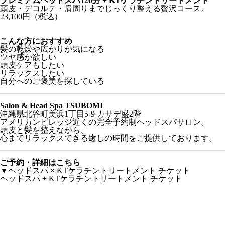
プレミアムヘッドスパ120分 + KTケラチントリートメント
頭皮・デコルテ・肩周りまでじっくり整える贅沢コース。
23,100円（税込）
こんな方におすすめ
髪の乾燥や広がりが気になる
ツヤ感が欲しい
頭皮ケアもしたい
リラックスしたい
自分へのご褒美を探している
Salon & Head Spa TSUBOMI
沖縄県北谷町美浜1丁目5-9 カサデ盛2階
アメリカンビレッジ近くの完全予約制ヘッドスパサロン。
頭皮と髪を整えながら、
心までリラックスできる癒しの時間をご提供しております。
ご予約・詳細はこちら
▼ヘッドスパ × KTケラチントリートメント チケット
ヘッドスパ + KTケラチントリートメント チケット