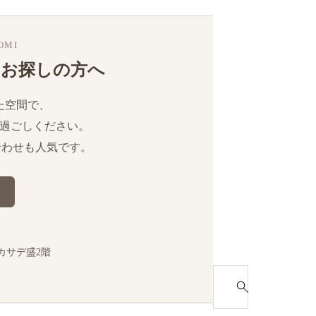
BOMI
をお探しの方へ
た空間で、
過ごしください。
合わせも人気です。
カサデ盛2階
S
e
a