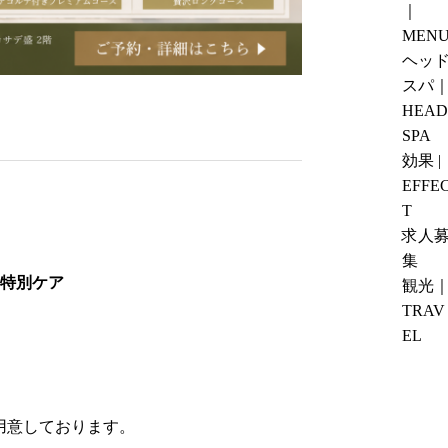
h
｜
果・
ド
a
MEN
選
ス
t
ヘッ
び
パ
a
スパ
方・
｜
n
HEAD
お
T
R
SPA
す
S
e
効果 |
す
U
s
EFFE
め
B
o
T
の
O
r
求人
過
M
t
集
ご
I
H
る特別ケア
観光
し
へ
o
TRAV
方
の
t
EL
を
タ
e
徹
ク
l
底
シ
s
解
ー・
ご用意しております。
｜
説
車