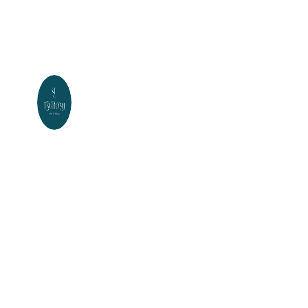
✨
A
ut
he
nt
ic
H
ea
d
S
pa
&
A
nt
i-
ag
in
g
国
産
ケ
ラ
チ
ン