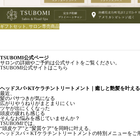
ギフトセット
,
サロン専売商品
TSUBOMI公式ページ
サロンの詳細やご予約は公式サイトをご覧ください。
TSUBOMI公式サイトはこちら
ヘッドスパ×KTケラチントリートメント｜癒しと艶髪を叶え
最近、
髪のパサつきが気になる
広がりやうねりがまとまりにくい
ツヤが出にくくなった
頭皮の疲れも感じる
そんなお悩みを感じていませんか？
TSUBOMIでは、
“頭皮ケア”と“髪質ケア”を同時に叶える、
ヘッドスパ × KTケラチントリートメントの特別メニューを