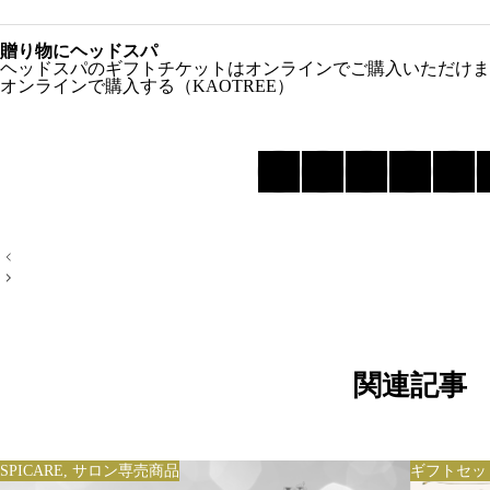
贈り物にヘッドスパ
ヘッドスパのギフトチケットはオンラインでご購入いただけま
オンラインで購入する（KAOTREE）
投
稿
ナ
ビ
ゲ
ー
シ
ョ
関連記事
ン
SPICARE
,
サロン専売商品
ギフトセッ