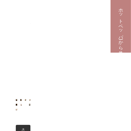
ド
ス
ホットペッパーから予約
パ
で
心
身
を
癒
や
す
隠
れ
家
サ
ロ
ン
。
さ