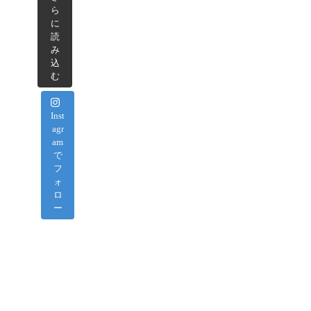
ら
に
読
み
込
む
Inst
agr
am
で
フ
ォ
ロ
ー