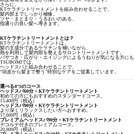
さらに、
KTケラチントリートメントを組み合わせることで、
髪内部までしっかり補修。
ツヤ・まとまり・うるおいのある、
指通りの良い髪へ導きます。
KTケラチントリートメントとは？
KTケラチントリートメントは、
髪の主成分であるケラチンを補いながら、
熱を利用して髪内部を整えるサロントリートメントです。
パサつき・広がり・エイジングによるうねりが気になる方にも
TSUBOMIでは、
ヘッドスパと組み合わせることで、
“頭皮から髪まで整う”特別なケアをご提案しています。
選べる4つのコース
ヘッドスパ60分 + KTケラチントリートメント
初めての方にもおすすめのスタンダードコース。
15,400円（税込）
ヘッドスパ90分 + KTケラチントリートメント
より深くリラックスしたい方へおすすめ。
17,600円（税込）
プレミアムヘッドスパ90分 + KTケラチントリートメント
デコルテ付きのプレミアムコース。
20,900円（税込）