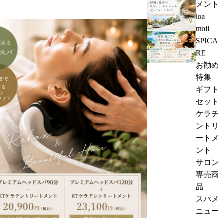
メン
沖
a
loa
縄・
n
moii
北
e
SPICA
沖
谷
s
RE
縄
の
e
お勧
で
リ
H
特集
ヘ
ゾ
e
ギフ
ッ
ー
a
セッ
ド
ト
d
ケラ
ス
ホ
S
ント
パ
テ
p
ート
を
ル
a
ント
受
か
N
サロ
け
ら
e
専売
る
近
a
品
な
い
r
スパ
ら？
ヘ
C
ニュ
効
ッ