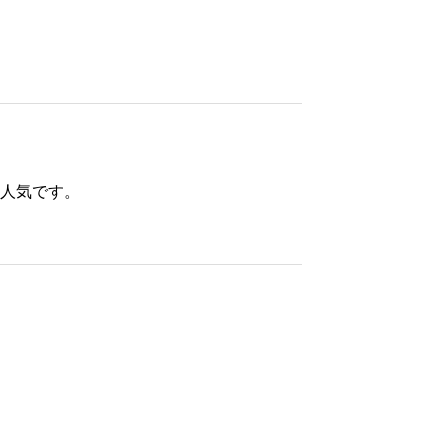
t
o
T
S
U
B
O
M
人気です。
I