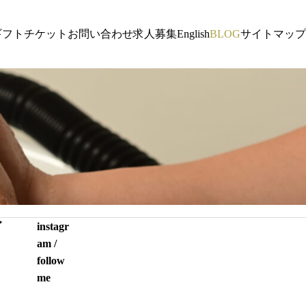
ギフトチケット
お問い合わせ
求人募集
English
BLOG
サイトマップ
ヘッドスパ｜HEAD SPA
ヘッドスパ｜
沖縄でヘ
イジ
沖縄の湿気と髪の広がり対策｜ヘッドスパで
ゴ
instagr
つのポイ
整える美しい髪と頭皮環境
am /
follow
me
ト
ts